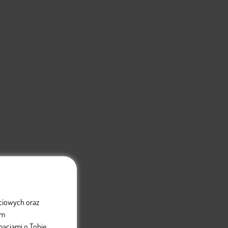
ściowych oraz
om
acjami o Tobie.