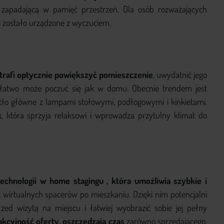
i zapadającą w pamięć przestrzeń. Dla osób rozważających
i zostało urządzone z wyczuciem.
trafi optycznie powiększyć pomieszczenie
, uwydatnić jego
y łatwo może poczuć się jak w domu. Obecnie trendem jest
atło główne z lampami stołowymi, podłogowymi i kinkietami.
k
, która sprzyja relaksowi i wprowadza przytulny klimat do
echnologii w home stagingu , która umożliwia szybkie i
 wirtualnych spacerów po mieszkaniu. Dzięki nim potencjalni
zed wizytą na miejscu i łatwiej wyobrazić sobie jej pełny
akcyjność oferty, oszczędzają czas
zarówno sprzedającego,