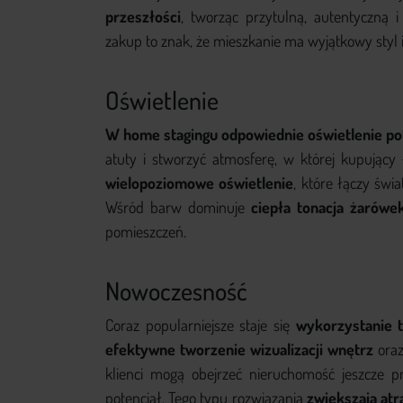
przeszłości
, tworząc przytulną, autentyczną 
zakup to znak, że mieszkanie ma wyjątkowy styl 
Oświetlenie
W home stagingu odpowiednie oświetlenie po
atuty i stworzyć atmosferę, w której kupując
wielopoziomowe oświetlenie
, które łączy świ
Wśród barw dominuje
ciepła tonacja żarówe
pomieszczeń.
Nowoczesność
Coraz popularniejsze staje się
wykorzystanie t
efektywne tworzenie wizualizacji wnętrz
oraz
klienci mogą obejrzeć nieruchomość jeszcze pr
potencjał. Tego typu rozwiązania
zwiększają atr