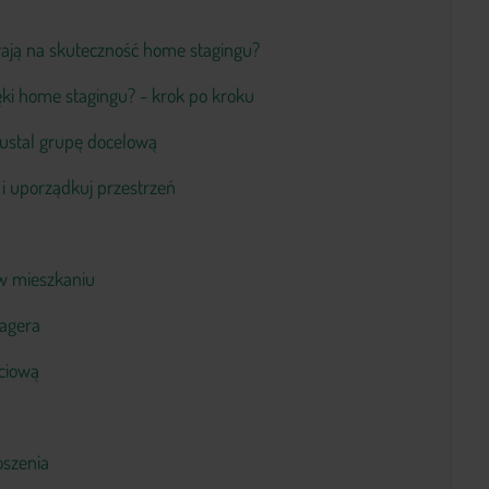
wają na skuteczność home stagingu?
ki home stagingu? - krok po kroku
 ustal grupę docelową
 i uporządkuj przestrzeń
 w mieszkaniu
tagera
ęciową
oszenia