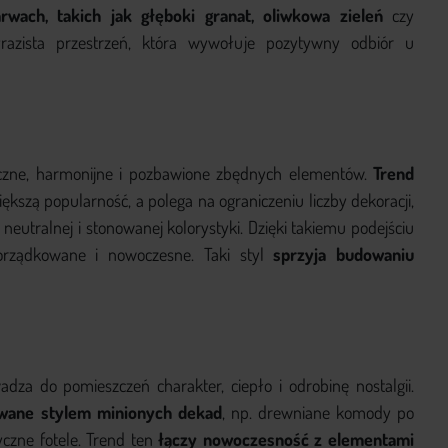
rwach, takich jak głęboki granat, oliwkowa zieleń
czy
razista przestrzeń, która wywołuje pozytywny odbiór u
czne, harmonijne i pozbawione zbędnych elementów.
Trend
iększą popularność, a polega na ograniczeniu liczby dekoracji,
eutralnej i stonowanej kolorystyki. Dzięki takiemu podejściu
porządkowane i nowoczesne. Taki styl
sprzyja budowaniu
za do pomieszczeń charakter, ciepło i odrobinę nostalgii.
rowane stylem minionych dekad
, np. drewniane komody po
yczne fotele. Trend ten
łączy nowoczesność z elementami