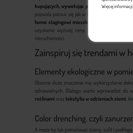
kupujących, wywołując pozytywne skojarzeni
Więcej informacj
pozwala poczuć się jak w wymarzonym domu, co
home stagingowi mieszkanie zyskuje na tle i
uzyskanie wyższej ceny. Dlatego warto skorzys
nieruchomości.
Zainspiruj się trendami w 
Elementy ekologiczne w pomi
Obecnie duże znaczenie ma wykorzystanie dekor
odnawialnych. Dlatego warto wprowadzić do 
roślinami
oraz
tekstylia w odcieniach ziemi
, k
Color drenching, czyli zanurz
A może by tak pomalować ściany, sufit i podłogę