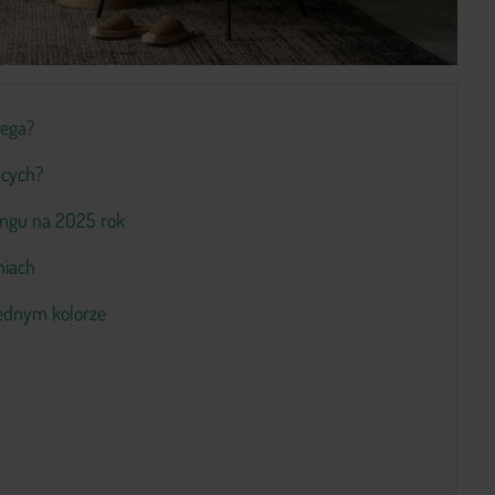
lega?
ących?
ingu na 2025 rok
niach
jednym kolorze