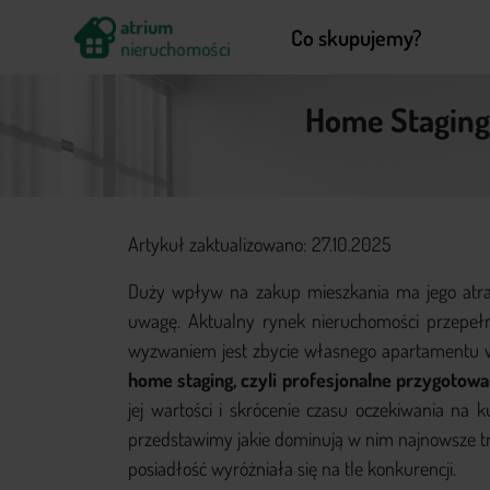
atrium
Co skupujemy?
nieruchomości
Home Staging
Co skupujemy?
Artykuł zaktualizowano: 27.10.2025
Jak działamy?
Duży wpływ na zakup mieszkania ma jego atrakc
Częste pytania
uwagę. Aktualny rynek nieruchomości przepełni
Poradnik
wyzwaniem jest zbycie własnego apartamentu w
home staging, czyli profesjonalne przygotow
Kontakt
jej wartości i skrócenie czasu oczekiwania na
przedstawimy jakie dominują w nim najnowsze t
posiadłość wyróżniała się na tle konkurencji.