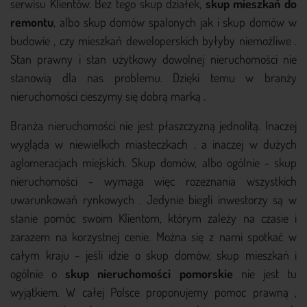
serwisu Klientów. Bez tego skup działek,
skup mieszkań do
remontu
, albo skup domów spalonych jak i skup domów w
budowie , czy mieszkań deweloperskich byłyby niemożliwe .
Stan prawny i stan użytkowy dowolnej nieruchomości nie
stanowią dla nas problemu. Dzięki temu w branży
nieruchomości cieszymy się dobrą marką .
Branża nieruchomości nie jest płaszczyzną jednolitą. Inaczej
wygląda w niewielkich miasteczkach , a inaczej w dużych
aglomeracjach miejskich. Skup domów, albo ogólnie - skup
nieruchomości - wymaga więc rozeznania wszystkich
uwarunkowań rynkowych . Jedynie biegli inwestorzy są w
stanie pomóc swoim Klientom, którym zależy na czasie i
zarazem na korzystnej cenie. Można się z nami spotkać w
całym kraju - jeśli idzie o skup domów, skup mieszkań i
ogólnie o
skup nieruchomości pomorskie
nie jest tu
wyjątkiem. W całej Polsce proponujemy pomoc prawną ,