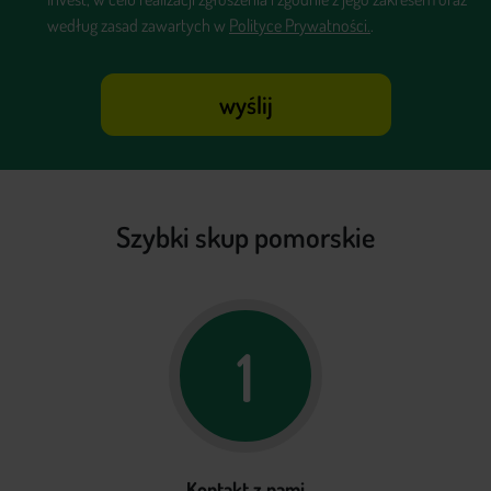
według zasad zawartych w
Polityce Prywatności.
.
wyślij
Szybki skup pomorskie
1
Kontakt z nami