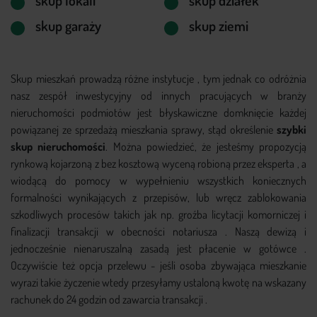
skup lokali
skup działek
skup garaży
skup ziemi
Skup mieszkań prowadzą różne instytucje , tym jednak co odróżnia
nasz zespół inwestycyjny od innych pracujących w branży
nieruchomości podmiotów jest błyskawiczne domknięcie każdej
powiązanej ze sprzedażą mieszkania sprawy, stąd określenie
szybki
skup nieruchomości
. Można powiedzieć, że jesteśmy propozycją
rynkową kojarzoną z bez kosztową wyceną robioną przez eksperta , a
wiodącą do pomocy w wypełnieniu wszystkich koniecznych
formalności wynikających z przepisów, lub wręcz zablokowania
szkodliwych procesów takich jak np. groźba licytacji komorniczej i
finalizacji transakcji w obecności notariusza . Naszą dewizą i
jednocześnie nienaruszalną zasadą jest płacenie w gotówce .
Oczywiście też opcja przelewu - jeśli osoba zbywająca mieszkanie
wyrazi takie życzenie wtedy przesyłamy ustaloną kwotę na wskazany
rachunek do 24 godzin od zawarcia transakcji .