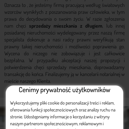
Oznacza to , że jesteśmy firmą pracującą według światowych
wzorców wynikłych z poszanowania praw człowieka, w tym
prawa do decydowania o swoim życiu. W razie zgłoszenia
nam chęci
sprzedaży mieszkania z długiem
, lub innej
posiadanej nieruchomości wydelegowany przez naszą firmę
specjalista dokonuje
a nasi radcy prawni weryfikują stan
prawny takiej nieruchomości i możliwości poprawienia go.
Wycena do niczego nie zobowiązuje i jest całkowicie
bezpłatna. W przypadku akceptacji naszej propozycji i
potwierdzenia chęci sprzedaży mieszkania, doprowadzamy
transakcję do końca. Finalizujemy ją w kancelarii notarialnej w
mieście naszego Klienta.
Cenimy prywatność użytkowników
Wykorzystujemy pliki cookie do personalizacji treści i reklam,
oferowania funkcji społecznościowych oraz analizy ruchu na
stronie. Udostępniamy informacje o korzystaniu z witryny
naszym partnerom społecznościowym, reklamowym i