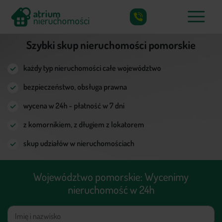
atrium
nieruchomości
X
atrium
Szybki skup nieruchomości pomorskie
nieruchomości
każdy typ nieruchomości całe województwo
bezpieczeństwo, obsługa prawna
Co skupujemy?
wycena w 24h - płatność w 7 dni
Jak działamy?
z komornikiem, z długiem z lokatorem
Częste pytania
skup udziałów w nieruchomościach
Poradnik
Województwo pomorskie: Wycenimy
Kontakt
nieruchomość w 24h