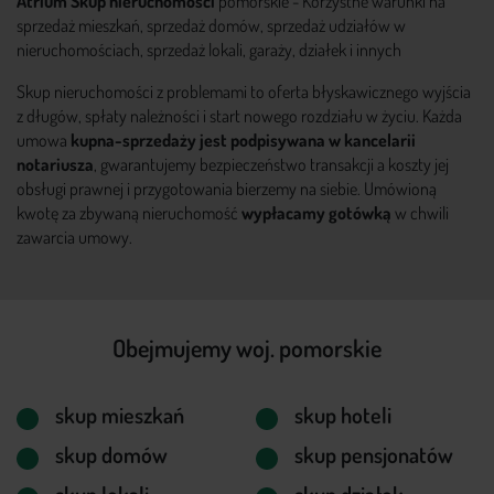
Atrium Skup nieruchomości
pomorskie - Korzystne warunki na
sprzedaż mieszkań, sprzedaż domów, sprzedaż udziałów w
nieruchomościach, sprzedaż lokali, garaży, działek i innych
Skup nieruchomości z problemami to oferta błyskawicznego wyjścia
z długów, spłaty należności i start nowego rozdziału w życiu. Każda
umowa
kupna-sprzedaży jest podpisywana w kancelarii
notariusza
, gwarantujemy bezpieczeństwo transakcji a koszty jej
obsługi prawnej i przygotowania bierzemy na siebie. Umówioną
kwotę za zbywaną nieruchomość
wypłacamy gotówką
w chwili
zawarcia umowy.
Obejmujemy woj. pomorskie
skup mieszkań
skup hoteli
skup domów
skup pensjonatów