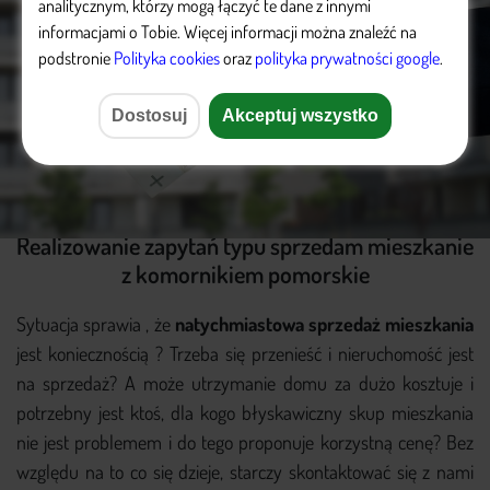
analitycznym, którzy mogą łączyć te dane z innymi
informacjami o Tobie. Więcej informacji można znaleźć na
podstronie
Polityka cookies
oraz ​
polityka prywatności google
.
Dostosuj
Akceptuj wszystko
Realizowanie zapytań typu sprzedam mieszkanie
z komornikiem pomorskie
Sytuacja sprawia , że
natychmiastowa sprzedaż mieszkania
jest koniecznością ? Trzeba się przenieść i nieruchomość jest
na sprzedaż? A może utrzymanie domu za dużo kosztuje i
potrzebny jest ktoś, dla kogo błyskawiczny skup mieszkania
nie jest problemem i do tego proponuje korzystną cenę? Bez
względu na to co się dzieje, starczy skontaktować się z nami