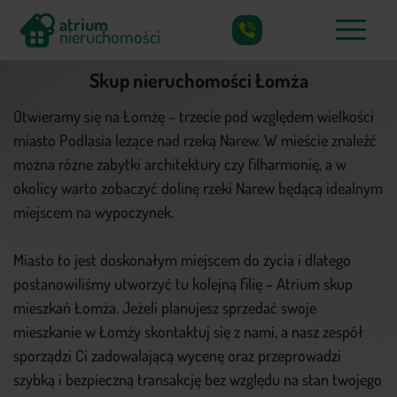
atrium
nieruchomości
X
atrium
Skup nieruchomości Łomża
nieruchomości
Otwieramy się na Łomżę – trzecie pod względem wielkości
miasto Podlasia leżące nad rzeką Narew. W mieście znaleźć
można różne zabytki architektury czy filharmonię, a w
Co skupujemy?
okolicy warto zobaczyć dolinę rzeki Narew będącą idealnym
Jak działamy?
miejscem na wypoczynek.
Częste pytania
Miasto to jest doskonałym miejscem do życia i dlatego
Poradnik
postanowiliśmy utworzyć tu kolejną filię – Atrium skup
mieszkań Łomża. Jeżeli planujesz sprzedać swoje
Kontakt
mieszkanie w Łomży skontaktuj się z nami, a nasz zespół
sporządzi Ci zadowalającą wycenę oraz przeprowadzi
szybką i bezpieczną transakcję bez względu na stan twojego