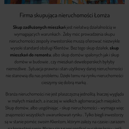
Firma skupująca nieruchomości Łomża
Skup zadłużonych mieszkań
jest niełatwą działalnością w
wymagających warunkach . Żeby móc prowadzenia skupu
nieruchomości zespoły inwestorskie muszą oferować niezwykle
wysoki standard obsługi Klientów. Bez tego skup działek,
skup
mieszkań do remontu
, albo skup domów spalonych jak i skup
domów w budowie , czy mieszkań deweloperskich byłyby
niemożliwe . Sytuacja prawna i stan użytkowy danej nieruchomości
nie stanowią dla nas problemu. Dzięki temu na rynku nieruchomości
cieszymy się dobrą marką .
Branża nieruchomości nie jest płaszczyzną jednolitą. Inaczej wygląda
w małych miastach, a inaczej w wielkich aglomeracjach miejskich.
Skup domów, albo uogólniając - skup nieruchomości - wymaga więc
znajomości wszystkich uwarunkowań rynku . Tylko biegli inwestorzy
są w stanie pomóc swoim Klientom, którym zależy na czasie i zarazem
na korzystnej cenie. Można się z nami spotkać w całym kraju - jeśli