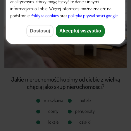
analitycznym, którzy mogą łączyć te dane z innymi
informacjami o Tobie. Więcej informacji można znaleźć na
podstronie
Polityka cookies
oraz ​
polityka prywatności google
.
Dostosuj
Akceptuj wszystko
Jakie nieruchomość kupimy od ciebie z wielką
chęcią jako skup nieruchomości?
mieszkania
hotele
domy
pensjonaty
lokale
działki