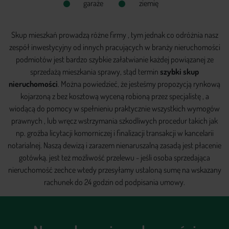
garaże
ziemię
Skup mieszkań prowadzą różne firmy , tym jednak co odróżnia nasz
zespół inwestycyjny od innych pracujących w branży nieruchomości
podmiotów jest bardzo szybkie załatwianie każdej powiązanej ze
sprzedażą mieszkania sprawy, stąd termin
szybki skup
nieruchomości
. Można powiedzieć, że jesteśmy propozycją rynkową
kojarzoną z bez kosztową wyceną robioną przez specjalistę , a
wiodącą do pomocy w spełnieniu praktycznie wszystkich wymogów
prawnych , lub wręcz wstrzymania szkodliwych procedur takich jak
np. groźba licytacji komorniczej i finalizacji transakcji w kancelarii
notarialnej. Naszą dewizą i zarazem nienaruszalną zasadą jest płacenie
gotówką. jest też możliwość przelewu - jeśli osoba sprzedająca
nieruchomość zechce wtedy przesyłamy ustaloną sumę na wskazany
rachunek do 24 godzin od podpisania umowy.