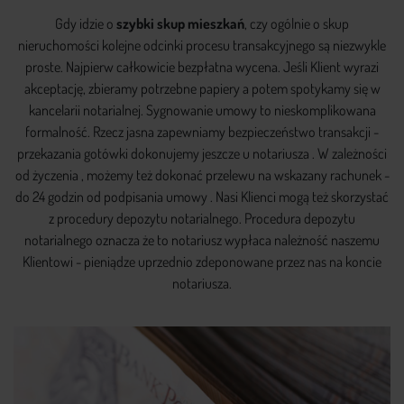
Gdy idzie o
szybki skup mieszkań
, czy ogólnie o skup
nieruchomości kolejne odcinki procesu transakcyjnego są niezwykle
proste. Najpierw całkowicie bezpłatna wycena. Jeśli Klient wyrazi
akceptację, zbieramy potrzebne papiery a potem spotykamy się w
kancelarii notarialnej. Sygnowanie umowy to nieskomplikowana
formalność. Rzecz jasna zapewniamy bezpieczeństwo transakcji -
przekazania gotówki dokonujemy jeszcze u notariusza . W zależności
od życzenia , możemy też dokonać przelewu na wskazany rachunek -
do 24 godzin od podpisania umowy . Nasi Klienci mogą też skorzystać
z procedury depozytu notarialnego. Procedura depozytu
notarialnego oznacza że to notariusz wypłaca należność naszemu
Klientowi - pieniądze uprzednio zdeponowane przez nas na koncie
notariusza.