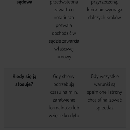
sądowa
przedwstępna
przyrzeczoną,
zawarta u
która nie wymaga
notariusza
dalszych kroków
pozwala
dochodzić w
sądzie zawarcia
właściwej
umowy
Kiedy się ją
Gdy strony
Gdy wszystkie
stosuje?
potrzebują
warunki są
czasu na m.in.
spełnione i strony
załatwienie
chcą sfinalizować
formalności lub
sprzedaż
wzięcie kredytu