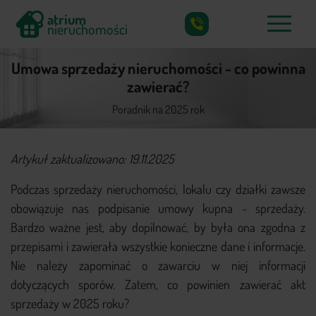
atrium
nieruchomości
X
atrium
Umowa sprzedaży nieruchomości - co powinna
nieruchomości
zawierać?
Poradnik na 2025 rok
Co skupujemy?
Artykuł zaktualizowano: 19.11.2025
Jak działamy?
Podczas sprzedaży nieruchomości, lokalu czy działki zawsze
Częste pytania
obowiązuje nas podpisanie umowy kupna - sprzedaży.
Poradnik
Bardzo ważne jest, aby dopilnować, by była ona zgodna z
przepisami i zawierała wszystkie konieczne dane i informacje.
Kontakt
Nie należy zapominać o zawarciu w niej informacji
dotyczących sporów. Zatem, co powinien zawierać akt
sprzedaży w 2025 roku?