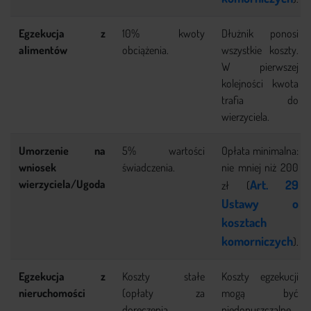
Egzekucja z
10% kwoty
Dłużnik ponosi
alimentów
obciążenia.
wszystkie koszty.
W pierwszej
kolejności kwota
trafia do
wierzyciela.
Umorzenie na
5% wartości
Opłata minimalna:
wniosek
świadczenia.
nie mniej niż 200
wierzyciela/Ugoda
Art. 29
zł (
Ustawy o
kosztach
komorniczych
).
Egzekucja z
Koszty stałe
Koszty egzekucji
nieruchomości
(opłaty za
mogą być
doręczenia,
niedopuszczalne,