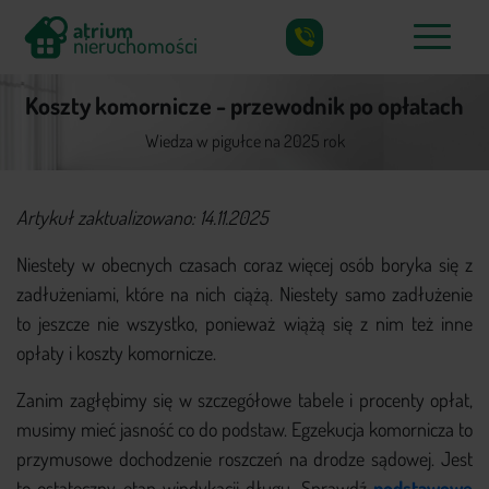
atrium
nieruchomości
X
atrium
Koszty komornicze - przewodnik po opłatach
nieruchomości
Wiedza w pigułce na 2025 rok
Co skupujemy?
Artykuł zaktualizowano: 14.11.2025
Jak działamy?
Niestety w obecnych czasach coraz więcej osób boryka się z
zadłużeniami, które na nich ciążą. Niestety samo zadłużenie
Częste pytania
to jeszcze nie wszystko, ponieważ wiążą się z nim też inne
Poradnik
opłaty i koszty komornicze.
Kontakt
Zanim zagłębimy się w szczegółowe tabele i procenty opłat,
musimy mieć jasność co do podstaw. Egzekucja komornicza to
przymusowe dochodzenie roszczeń na drodze sądowej. Jest
to ostateczny etap windykacji długu. Sprawdź
podstawowe