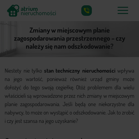
atrium
nieruchomości
X
atrium
Zmiany w miejscowym planie
nieruchomości
zagospodarowania przestrzennego – czy
należy się nam odszkodowanie?
Co skupujemy?
Niestety nie tylko
stan techniczny nieruchomości
wpływa
Jak działamy?
na jego wartość, ponieważ również urząd gminy może
Częste pytania
dołożyć do tego swoją cegiełkę. Otóż problemem dla wielu
właścicieli są wprowadzone przez nich zmiany w miejscowym
Poradnik
planie zagospodarowania. Jeśli będą one niekorzystne dla
nabywcy, to może on wystąpić o odszkodowanie. Jak to zrobić
Kontakt
i czy jest szansa na jego uzyskanie?