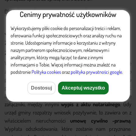
Dla Ciebie:
Ile kosztuje wycena nieruchomości?
Cenimy prywatność użytkowników
Wykorzystujemy pliki cookie do personalizacji treści i reklam,
Jak uzyskać odszkodowanie za
oferowania funkcji społecznościowych oraz analizy ruchu na
zmiany w miejscowym planie
stronie. Udostępniamy informacje o korzystaniu z witryny
zagospodarowania przestrzennego?
naszym partnerom społecznościowym, reklamowym i
analitycznym, którzy mogą łączyć te dane z innymi
Wiedząc, że należy nam się odszkodowanie za wprowadzone
informacjami o Tobie. Więcej informacji można znaleźć na
zmiany, możemy przystąpić wnioskowania o jego wypłatę. Po
podstronie
Polityka cookies
oraz ​
polityka prywatności google
.
pierwsze. Musimy złożyć wniosek do urzędu gminy, któremu
podlega działka, na której znajduje się nieruchomość.
Dostosuj
Akceptuj wszystko
Dodatkowo do dokumentu tego musimy załączyć wymagane
załączniki, między innymi
wypis z aktu notarialnego
. Gdy
urząd gminy rozpatrzy wniosek pozytywnie, to zawiera on z
właścicielem nieruchomości
umowę cywilno -prawną
.
Wypłata odszkodowania, które zostanie nam przyznane,