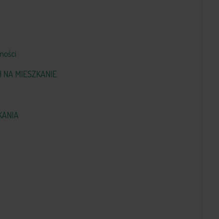
mości
 NA MIESZKANIE
KANIA