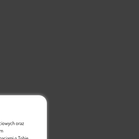
ściowych oraz
om
acjami o Tobie.