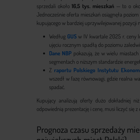
sprzedali około
16,5 tys. mieszkań
— to o okoł
Jednocześnie oferta mieszkań osiągnęła pozio
kupującego w bardziej uprzywilejowanej pozycji n
Według
GUS
w IV kwartale 2025 r. ceny l
ujęciu rocznym spadłą do poziomu zaledw
Dane NBP
pokazują, że w wielu miastach
segmentach o niższym standardzie energ
Z
raportu Polskiego Instytutu Ekonom
wszedł w fazę równowagi, gdzie realna war
spadać.
Kupujący analizują oferty dużo dokładniej niż
odpowiednią prezentację i cenę, musi liczyć się 
Prognoza czasu sprzedaży mie
największych miast Polski)