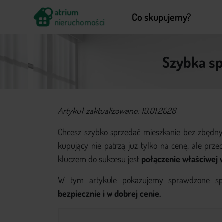
atrium
Co skupujemy?
nieruchomości
Szybka sp
Co skupujemy?
Artykuł zaktualizowano: 19.01.2026
Jak działamy?
Chcesz szybko sprzedać mieszkanie bez zbędny
Częste pytania
kupujący nie patrzą już tylko na cenę, ale prz
Poradnik
kluczem do sukcesu jest
połączenie właściwej 
Kontakt
W tym artykule pokazujemy sprawdzone s
bezpiecznie i w dobrej cenie.