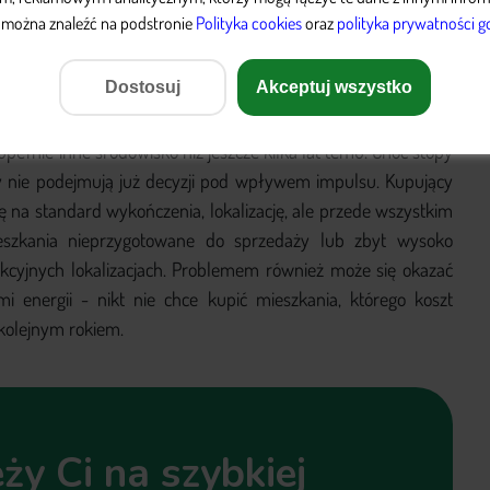
i można znaleźć na podstronie
Polityka cookies
oraz ​
polityka prywatności g
mieszkania w 2026 roku jest
Dostosuj
Akceptuj wszystko
ełnie inne środowisko niż jeszcze kilka lat temu. Choć stopy
cy nie podejmują już decyzji pod wpływem impulsu. Kupujący
 na standard wykończenia, lokalizację, ale przede wszystkim
ieszkania nieprzygotowane do sprzedaży lub zbyt wysoko
cyjnych lokalizacjach. Problemem również może się okazać
i energii - nikt nie chce kupić mieszkania, którego koszt
kolejnym rokiem.
ży Ci na szybkiej