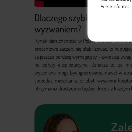
Więcej informacj
Dlaczego szybka sprzedaż 
wyzwaniem?
Rynek nieruchomości w Polsce w 2026 roku to zup
procentowe zaczęły się stabilizować, to kupują
są jeszcze bardziej wymagający - zwracają uwagę
na opłaty eksploatacyjne. Oznacza to, że m
wycenione mogą być ignorowane, nawet w atrak
sprzedaż mieszkania ze zbyt wysokimi kosztam
utrzymania drastycznie będzie drożeć z każdym 
Zale