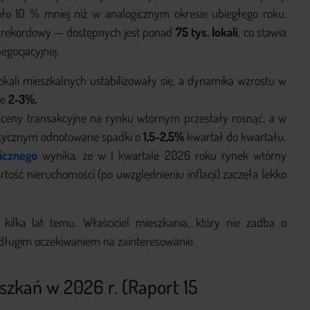
o 10 % mniej niż w analogicznym okresie ubiegłego roku.
m rekordowy — dostępnych jest ponad
75 tys. lokali
, co stawia
egocjacyjnej.
okali mieszkalnych ustabilizowały się, a dynamika wzrostu w
ie
2-3%.
 ceny transakcyjne na rynku wtórnym przestały rosnąć, a w
etycznym odnotowane spadki o
1,5-2,5%
kwartał do kwartału.
icznego
wynika, że w I kwartale 2026 roku rynek wtórny
tość nieruchomości (po uwzględnieniu inflacji) zaczęła lekko
 kilka lat temu. Właściciel mieszkania, który nie zadba o
z długim oczekiwaniem na zainteresowanie.
szkań w 2026 r. (Raport 15