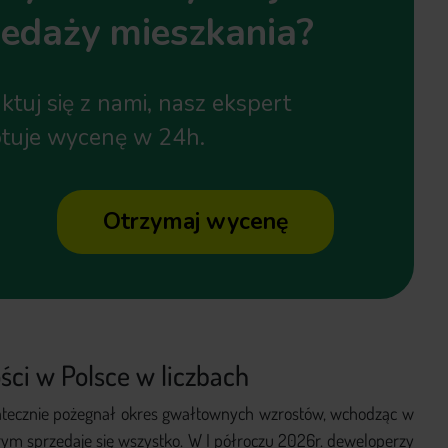
zedaży mieszkania?
ktuj się z nami, nasz ekspert
tuje wycenę w 24h.
Otrzymaj wycenę
ci w Polsce w liczbach
atecznie pożegnał okres gwałtownych wzrostów, wchodząc w
 którym sprzedaje się wszystko. W I półroczu 2026r. deweloperzy