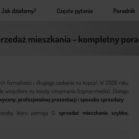
Jak działamy?
Częste pytania
Poradnik
atrium
nieruchomości
rzedaż mieszkania - kompletny por
ch formalności i długiego czekania na kupca? W 2026 roku
ede wszystkim na koszty utrzymania (czynsz+media). Dlatego
wyceny, profesjonalnej prezentacji i sposobu sprzedaży
.
posoby, które pomogą Ci
sprzedać mieszkanie szybko,