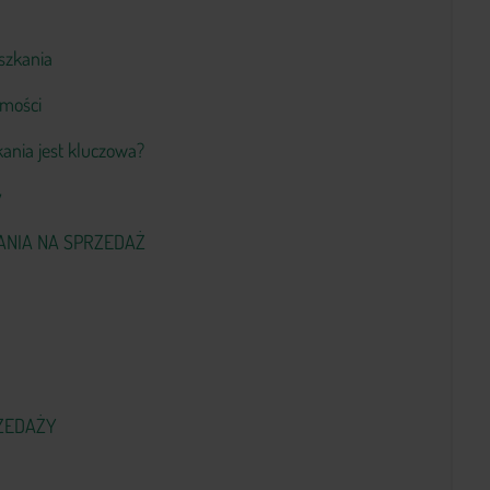
szkania
omości
ania jest kluczowa?
y
ANIA NA SPRZEDAŻ
RZEDAŻY